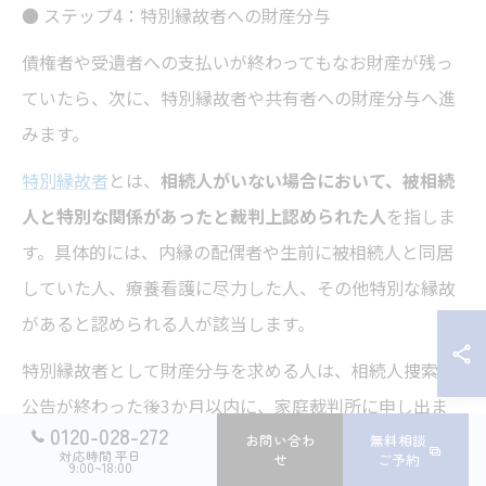
● ステップ4：特別縁故者への財産分与
債権者や受遺者への支払いが終わってもなお財産が残っ
ていたら、次に、特別縁故者や共有者への財産分与へ進
みます。
特別縁故者
とは、
相続人がいない場合において、被相続
人と特別な関係があったと裁判上認められた人
を指しま
す。具体的には、内縁の配偶者や生前に被相続人と同居
していた人、療養看護に尽力した人、その他特別な縁故
があると認められる人が該当します。
特別縁故者として財産分与を求める人は、相続人捜索の
公告が終わった後3か月以内に、家庭裁判所に申し出ま
0120-028-272
す。その後、家庭裁判所で証拠や証言に基づく審査が行
お問い合わ
無料相談
対応時間 平日
せ
ご予約
9:00~18:00
われ、客観的な視点から「特別縁故者」だと認められた