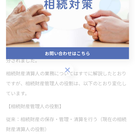
● 旧制度である相続財産管理人との違い
従来は、このような相続財産清算人の役割を「相続財産
管理人」が行っていました。しかし、令和3年の民法改正
によって、「相続財産管理人」が「相続財産管理人と相
続財産清算人」に改称され、それぞれの役割が明確に区
お問い合わせはこちら
分されました。
お問い合わせはこちら
相続財産清算人の業務についてはすでに解説したとおり
ですが、相続財産管理人の役割は、以下のとおり変化し
ています。
【相続財産管理人の役割】
従来：相続財産の保存・管理・清算を行う（現在の相続
財産清算人の役割）