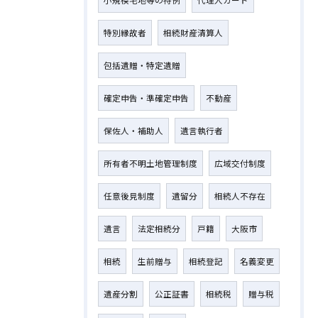
小規模宅地等の特例
代理人カード
特別縁故者
相続財産清算人
包括遺贈・特定遺贈
確定申告・準確定申告
不動産
保佐人・補助人
遺言執行者
所有者不明土地管理制度
広域交付制度
任意後見制度
遺留分
相続人不存在
お問い合わせはこちら
遺言
法定相続分
戸籍
大阪市
相続
生前贈与
相続登記
名義変更
遺産分割
公正証書
相続税
贈与税