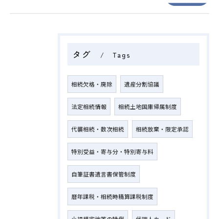
タグ
Tags
相続欠格・廃除
遺産分割協議
法定相続情報
相続土地国庫帰属制度
代襲相続・数次相続
相続放棄・限定承認
特別受益・寄与分・特別寄与料
自筆証書遺言書保管制度
暦年課税・相続時精算課税制度