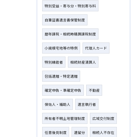
特別受益・寄与分・特別寄与料
自筆証書遺言書保管制度
暦年課税・相続時精算課税制度
お問い合わせはこちら
小規模宅地等の特例
代理人カード
特別縁故者
相続財産清算人
包括遺贈・特定遺贈
確定申告・準確定申告
不動産
保佐人・補助人
遺言執行者
所有者不明土地管理制度
広域交付制度
任意後見制度
遺留分
相続人不存在