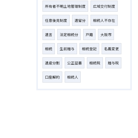
所有者不明土地管理制度
広域交付制度
任意後見制度
遺留分
相続人不存在
遺言
法定相続分
戸籍
大阪市
相続
生前贈与
相続登記
名義変更
お問い合わせはこちら
遺産分割
公正証書
相続税
贈与税
口座解約
相続人