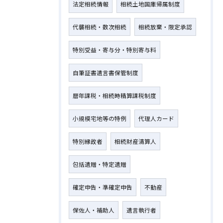
法定相続情報
相続土地国庫帰属制度
代襲相続・数次相続
相続放棄・限定承認
特別受益・寄与分・特別寄与料
自筆証書遺言書保管制度
暦年課税・相続時精算課税制度
小規模宅地等の特例
代理人カード
特別縁故者
相続財産清算人
包括遺贈・特定遺贈
確定申告・準確定申告
不動産
保佐人・補助人
遺言執行者